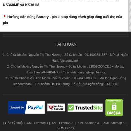
KS360ME và KS361M
Hướng dẫn dùng Battery - pin laptop đúng cách giúp tăng tuổi thọ của
pin
TÀI KHOẢN
1. Chủ tài khoản: Nguyễn Thị Thu Hương - Số tài khoản : 0011002581567 - Mở tại: Ngân
Hàng Vietcombank.
2. Chủ tài khoản: Nguyễn Thị Thu Hương - Số tài khoản : 2200205340310 - Mở tại:
Ngân Hàng AGRIBANK - Chi nhánh nông nghiệp Hà Tây.
3. Chủ tài khoản: Vũ Đình Mạnh - Số tài khoản: 10320493088011 - Mở tại: Ngân Hàng
Techcombank - Chi nhánh Hai Bà Trưng, Hà Nội. Mã ngân hàng: 01310001
|
Góc kỹ thuật
|
XML Sitemap 1
|
XML Sitemap 2
|
XML Sitemap 3
|
XML Sitemap 4
|
RRS Feeds