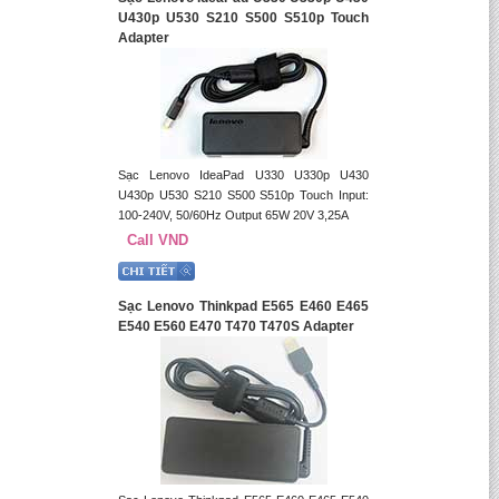
U430p U530 S210 S500 S510p Touch
Adapter
Sạc Lenovo IdeaPad U330 U330p U430
U430p U530 S210 S500 S510p Touch Input:
100-240V, 50/60Hz Output 65W 20V 3,25A
Call VND
Sạc Lenovo Thinkpad E565 E460 E465
E540 E560 E470 T470 T470S Adapter