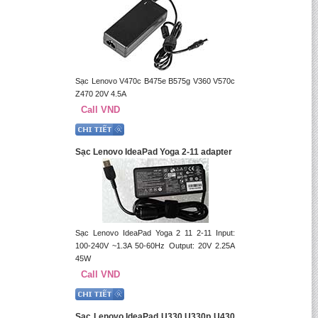
Sạc Lenovo V470c B475e B575g V360 V570c
Z470 20V 4.5A
Call VND
Sạc Lenovo IdeaPad Yoga 2-11 adapter
Sạc Lenovo IdeaPad Yoga 2 11 2-11 Input:
100-240V ~1.3A 50-60Hz Output: 20V 2.25A
45W
Call VND
Sạc Lenovo IdeaPad U330 U330p U430