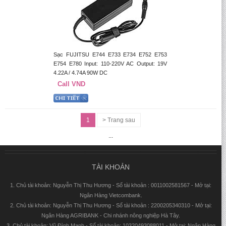
Sạc FUJITSU E744 E733 E734 E752 E753
E754 E780 Input: 110-220V AC Output: 19V
4.22A / 4.74A 90W DC
Call VND
1
> Trang sau
...
TÀI KHOẢN
1. Chủ tài khoản: Nguyễn Thị Thu Hương - Số tài khoản : 0011002581567 - Mở tại:
Ngân Hàng Vietcombank.
2. Chủ tài khoản: Nguyễn Thị Thu Hương - Số tài khoản : 2200205340310 - Mở tại:
Ngân Hàng AGRIBANK - Chi nhánh nông nghiệp Hà Tây.
3. Chủ tài khoản: Vũ Đình Mạnh - Số tài khoản: 10320493088011 - Mở tại: Ngân Hàng