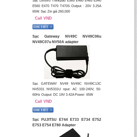
Sạc Lenovo Thinkpad E565 E460 E465 E540
E560 E470 T470 T470S Output : 20V 3.25A
65W. Sạc Zin giá 260,000
Call VND
Sạc Gateway NV49C NV49C06u
NV49C07u NV50A adapter
Sạc GATEWAY NV49 NV49C NV49C13C
NV5331 NV5331U nput: AC 100-240V, 50-
60Hz Output: DC 19V 3.42A Power: 65W
Call VND
Sạc FUJITSU E744 E733 E734 E752
E753 E754 E780 Adapter