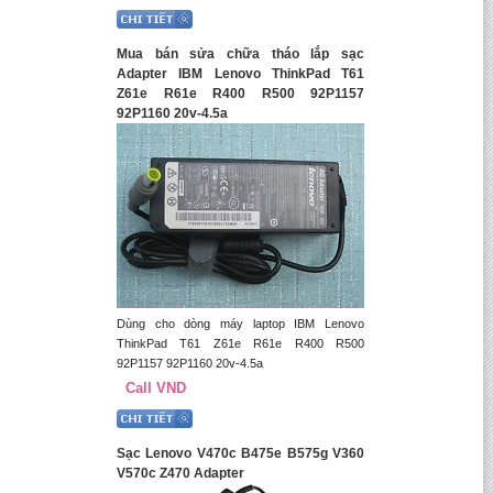
Mua bán sửa chữa tháo lắp sạc
Adapter IBM Lenovo ThinkPad T61
Z61e R61e R400 R500 92P1157
92P1160 20v-4.5a
Dùng cho dòng máy laptop IBM Lenovo
ThinkPad T61 Z61e R61e R400 R500
92P1157 92P1160 20v-4.5a
Call VND
Sạc Lenovo V470c B475e B575g V360
V570c Z470 Adapter