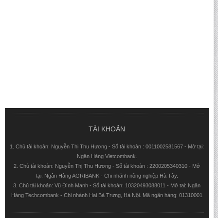
TÀI KHOẢN
1. Chủ tài khoản: Nguyễn Thị Thu Hương - Số tài khoản : 0011002581567 - Mở tại:
Ngân Hàng Vietcombank.
2. Chủ tài khoản: Nguyễn Thị Thu Hương - Số tài khoản : 2200205340310 - Mở
tại: Ngân Hàng AGRIBANK - Chi nhánh nông nghiệp Hà Tây.
3. Chủ tài khoản: Vũ Đình Mạnh - Số tài khoản: 10320493088011 - Mở tại: Ngân
Hàng Techcombank - Chi nhánh Hai Bà Trưng, Hà Nội. Mã ngân hàng: 01310001