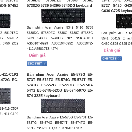
0G 5820TG
5738DG 5738DZG 5738G 5738Z
5241 5541 554
5DG 5745Z
5738ZG 5739 5439G 5740DG keyboard
E727 G420 G43
d
G630 G725 keybo
Bàn phím Acer Aspire 5349 5410 5738
TZ 5810TZG
5738DG 5738DZG 5738G 5738Z 5738ZG
Bàn phím ACER As
TG 5820TZ
5739 5439G 5740DG NP: NSK-AL01D
5541 5541G Emach
Z 5750 ZQ2
AS5810T-8929 AS5810T-8952 AS5810TZ-
G430 G525 G625 G
4112 AS5810TZ-4274
Đánh giá
Đánh giá
1-411-C1P2
Bàn phím Acer Aspire E5-573G E5-
-472G EC-
573T E5-573TG E5-574G E5-574T E5-
574TG E5-552G E5-553G E5-574G-
54Y2 E5-574G-52QU E5-574-597Q E5-
574-322E keyboard
S1-411-C507
S1-411-C1P2
Bàn phím Acer Aspire E5-573G E5-573T E5-
573TG E5-574G E5-574T E5-574TG E5-
552G PN: AEZRTQ00210 NKI151700K