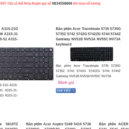
VAT. Giá có thể thỏa thuận gọi số
0834558666
khi mua số lượng
5 A315-21G
Bàn phím Acer Travelmate 5735 5735G
08 A315-31
5735Z 5742 5742G 5742ZG 5744 5744Z
5-51 A315-
Gateway NV51B NV53A NV55C NV73A
keyboard
Bàn phím Acer Travelmate 5735 5735G
5735Z 5742 5742G 5742ZG 5744 5744Z
Gateway NV51B NV53A NV55C NV73A
Đánh giá
15-21G A315-
31 A315-31-
1G A315-21-
e 5810TZ
Bàn phím Acer Aspire 5349 5410 5738
Bàn phím ACER 