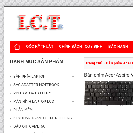
GÓC KỸ THUẬT
CHÍNH SÁCH - QUY ĐỊNH
BẢO HÀNH
DANH MỤC SẢN PHẨM
Trang chủ
»
Bàn phím Acer
Bàn phím Acer Aspir
BÀN PHÍM LAPTOP
SẠC ADAPTER NOTEBOOK
PIN LAPTOP BATTERY
MÀN HÌNH LAPTOP LCD
PHẦN MỀM
KEYBOARDS AND CONTROLLERS
ĐẦU GHI CAMERA