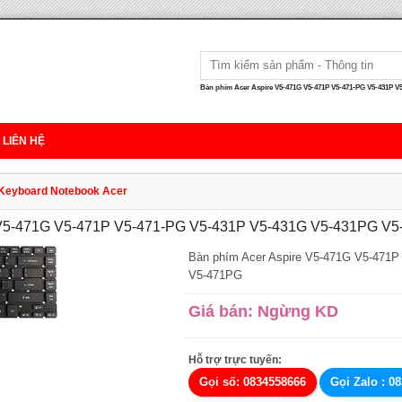
Bàn phím Acer Aspire V5-471G V5-471P V5-471-PG V5-431P V5
LIÊN HỆ
 Keyboard Notebook Acer
e V5-471G V5-471P V5-471-PG V5-431P V5-431G V5-431PG V5
Bàn phím Acer Aspire V5-471G V5-471
V5-471PG
Giá bán: Ngừng KD
Hỗ trợ trực tuyến:
Gọi số: 0834558666
Gọi Zalo : 0