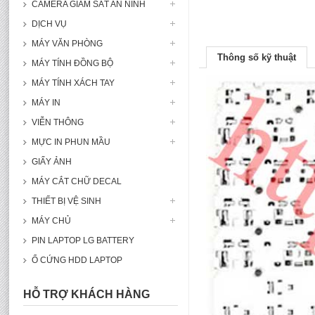
CAMERA GIÁM SÁT AN NINH
DỊCH VỤ
MÁY VĂN PHÒNG
Thông số kỹ thuật
MÁY TÍNH ĐỒNG BỘ
MÁY TÍNH XÁCH TAY
MÁY IN
VIỄN THÔNG
MỰC IN PHUN MẦU
GIẤY ẢNH
MÁY CẮT CHỮ DECAL
THIẾT BỊ VỆ SINH
MÁY CHỦ
PIN LAPTOP LG BATTERY
Ổ CỨNG HDD LAPTOP
HỖ TRỢ KHÁCH HÀNG