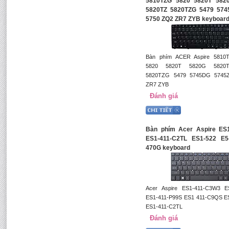
5810TZG 5820 5820T 582
5820TZ 5820TZG 5479 574
5750 ZQ2 ZR7 ZYB keyboar
Bàn phím ACER Aspire 5810
5820 5820T 5820G 5820
5820TZG 5479 5745DG 5745
ZR7 ZYB
Đánh giá
Bàn phím Acer Aspire ES
ES1-411-C2TL ES1-522 E5
470G keyboard
Acer Aspire ES1-411-C3W3 E
ES1-411-P99S ES1 411-C9QS E
ES1-411-C2TL
Đánh giá