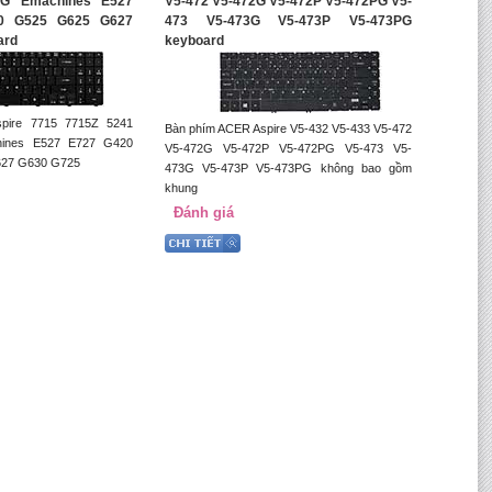
1G Emachines E527
V5-472 V5-472G V5-472P V5-472PG V5-
0 G525 G625 G627
473 V5-473G V5-473P V5-473PG
ard
keyboard
pire 7715 7715Z 5241
Bàn phím ACER Aspire V5-432 V5-433 V5-472
ines E527 E727 G420
V5-472G V5-472P V5-472PG V5-473 V5-
627 G630 G725
473G V5-473P V5-473PG không bao gồm
khung
Đánh giá