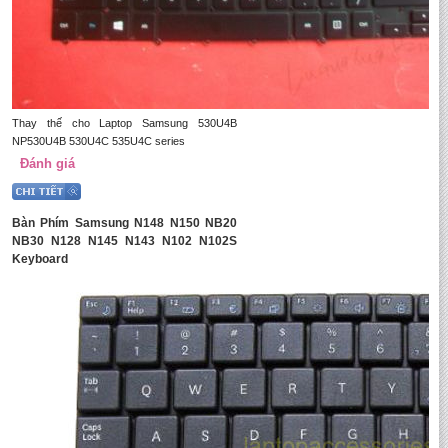
Thay thế cho Laptop Samsung 530U4B
NP530U4B 530U4C 535U4C series
Đánh giá
Bàn Phím Samsung N148 N150 NB20
NB30 N128 N145 N143 N102 N102S
Keyboard