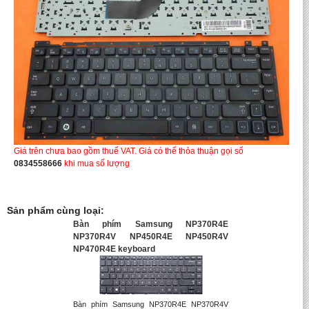
Giá trên chưa bao gồm thuế VAT. Giá có thể thỏa thuận gọi số
0834558666
khi mua số lượng
Sản phẩm cùng loại:
Bàn phím Samsung NP370R4E
NP370R4V NP450R4E NP450R4V
NP470R4E keyboard
Bàn phím Samsung NP370R4E NP370R4V