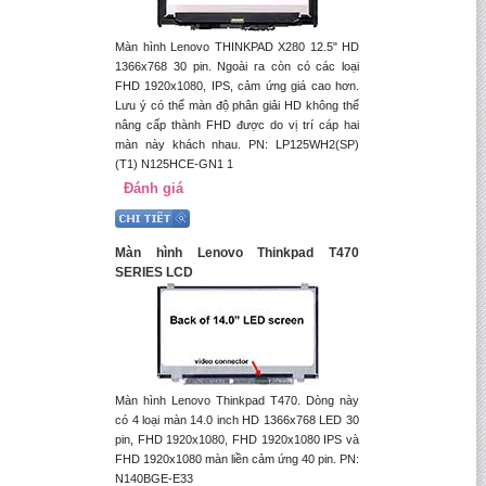
Màn hình Lenovo THINKPAD X280 12.5" HD
1366x768 30 pin. Ngoài ra còn có các loại
FHD 1920x1080, IPS, cảm ứng giá cao hơn.
Lưu ý có thể màn độ phân giải HD không thể
nâng cấp thành FHD được do vị trí cáp hai
màn này khách nhau. PN: LP125WH2(SP)
(T1) N125HCE-GN1 1
Đánh giá
Màn hình Lenovo Thinkpad T470
SERIES LCD
Màn hình Lenovo Thinkpad T470. Dòng này
có 4 loại màn 14.0 inch HD 1366x768 LED 30
pin, FHD 1920x1080, FHD 1920x1080 IPS và
FHD 1920x1080 màn liền cảm ứng 40 pin. PN:
N140BGE-E33