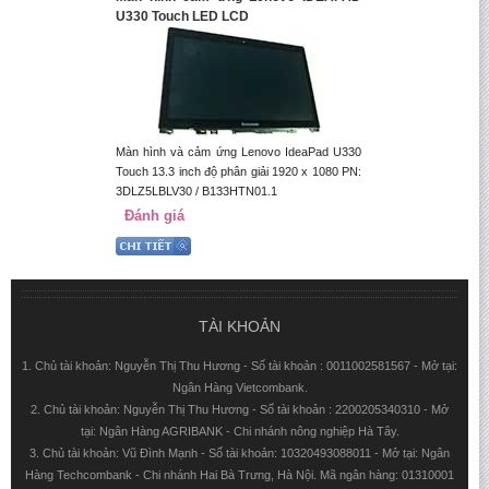
U330 Touch LED LCD
Màn hình và cảm ứng Lenovo IdeaPad U330
Touch 13.3 inch độ phân giải 1920 x 1080 PN:
3DLZ5LBLV30 / B133HTN01.1
Đánh giá
TÀI KHOẢN
1. Chủ tài khoản: Nguyễn Thị Thu Hương - Số tài khoản : 0011002581567 - Mở tại:
Ngân Hàng Vietcombank.
2. Chủ tài khoản: Nguyễn Thị Thu Hương - Số tài khoản : 2200205340310 - Mở
tại: Ngân Hàng AGRIBANK - Chi nhánh nông nghiệp Hà Tây.
3. Chủ tài khoản: Vũ Đình Mạnh - Số tài khoản: 10320493088011 - Mở tại: Ngân
Hàng Techcombank - Chi nhánh Hai Bà Trưng, Hà Nội. Mã ngân hàng: 01310001